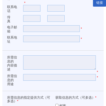
链接
*
联系电
话
传
真
电子邮
*
箱
联系地
*
址
所需信
息的
内容描
述
*
所需信
*
息的
用途
所需信息的指定提供方式（可
获取信息的方式（可多选）
*
多选）
*
邮寄