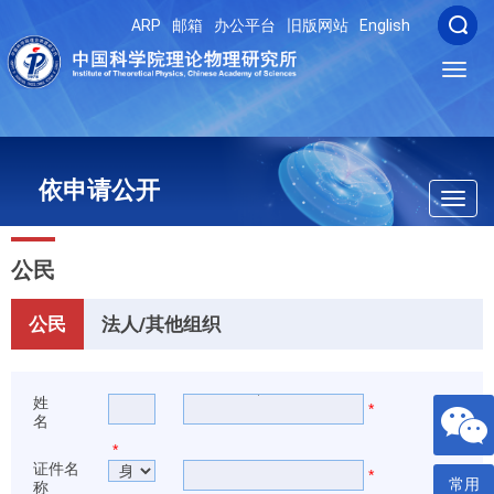
ARP
邮箱
办公平台
旧版网站
English
Toggl
navig
依申请公开
Toggl
navig
公民
公民
法人/其他组织
姓
*
名
*
证件名
*
常用
称