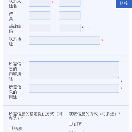
联系人
*
链接
姓名
传
真
邮政编
*
码
联系地
*
址
所需信
息的
内容描
述
*
所需信
*
息的
用途
所需信息的指定提供方式（可
获取信息的方式（可多选）
*
多选）
*
邮寄
纸质