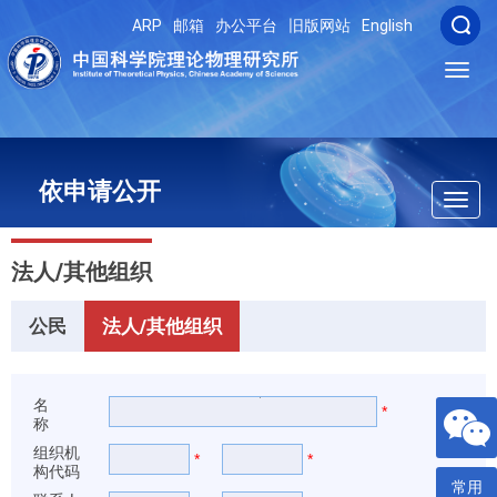
ARP
邮箱
办公平台
旧版网站
English
Toggl
navig
依申请公开
Toggl
navig
法人/其他组织
公民
法人/其他组织
名
*
称
组织机
*
*
构代码
常用