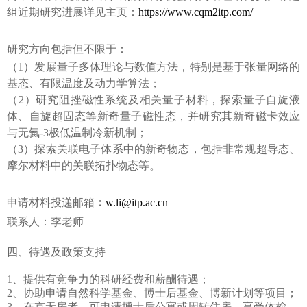
组近期研究进展详见主页：
https://www.cqm2itp.com/
研究方向包括但不限于：
（1）发展量子多体理论与数值方法，特别是基于张量网络的
基态、有限温度及动力学算法；
（2）研究阻挫磁性系统及相关量子材料，探索量子自旋液
体、自旋超固态等新奇量子磁性态，并研究其新奇磁卡效应
与无氦-3极低温制冷新机制；
（3）探索关联电子体系中的新奇物态，包括非常规超导态、
摩尔材料中的关联拓扑物态等。
申请材料投递邮箱
：
w.li@itp.ac.cn
联系人：李老师
四、待遇及政策支持
1、提供有竞争力的科研经费和薪酬待遇；
2、协助申请自然科学基金、博士后基金、博新计划等项目；
3、在京无房者，可申请博士后公寓或周转住房，享受体检、