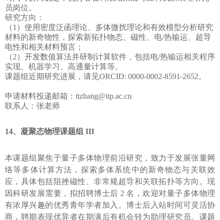
员岗位。
研究方向：
（1）使用密度泛函理论、多体微扰理论和有效模型分析研究
材料的新奇物性，探索新拓扑物态、磁性、电/热输运、超导
电性和相关材料预言；
（2）开发数值算法并研制计算软件，包括电/热输运相关程序
实现、机器学习、高通量计算等。
课题组近期研究进展，请见ORCID: 0000-0002-8591-2652。
申请材料投递邮箱：ttzhang@itp.ac.cn
联系人：张老师
14、凝聚态物理课题组 III
本课题组聚焦于量子多体物理前沿研究，致力于发展张量网
络等多体计算方法，探索多体系统中的新奇物态与关联效
应，具体包括阻挫磁性、非常规超导和关联拓扑等方向。现
因科研发展需要，拟招聘博士后 2 名，欢迎对量子多体物理
有浓厚兴趣的优秀青年学者加入。博士后入站时间可灵活协
商，聘期表现优异者在期满后有机会转为助理研究员。课题