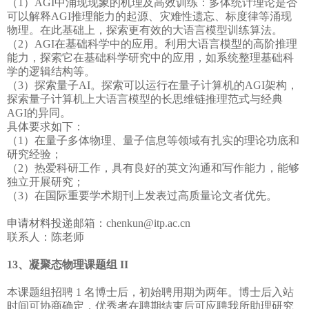
（1）AGI中涌现现象的机理及高效训练：多体统计理论是否
可以解释AGI推理能力的起源、灾难性遗忘、标度律等涌现
物理。在此基础上，探索更有效的大语言模型训练算法。
（2）AGI在基础科学中的应用。利用大语言模型的高阶推理
能力，探索它在基础科学研究中的应用，如系统整理基础科
学的逻辑结构等。
（3）探索量子AI。探索可以运行在量子计算机的AGI架构，
探索量子计算机上大语言模型的长思维链推理范式与经典
AGI的异同。
具体要求如下：
（1）在量子多体物理、量子信息等领域有扎实的理论功底和
研究经验；
（2）热爱科研工作，具有良好的英文沟通和写作能力，能够
独立开展研究；
（3）在国际重要学术期刊上发表过高质量论文者优先。
申请材料投递邮箱：chenkun@itp.ac.cn
联系人：陈老师
13、凝聚态物理课题组 II
本课题组招聘 1 名博士后，初始聘用期为两年。博士后入站
时间可协商确定，优秀者在聘期结束后可应聘我所助理研究