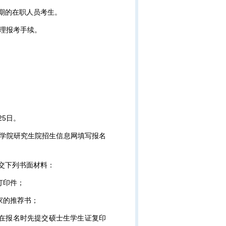
期的在职人员考生。
理报考手续。
25日。
科学院研究生院招生信息网填写报名
提交下列书面材料：
打印件；
家的推荐书；
在报名时先提交硕士生学生证复印