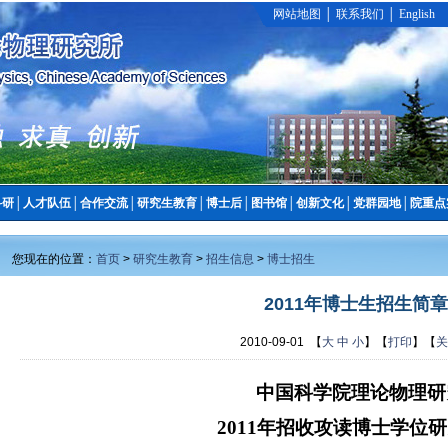
网站地图
│
联系我们
│
English
科研
│
人才队伍
│
合作交流
│
研究生教育
│
博士后
│
图书馆
│
创新文化
│
党群园地
│
院重点
您现在的位置：
首页
>
研究生教育
>
招生信息
>
博士招生
2011年博士生招生简章
2010-09-01 【
大
中
小
】【
打印
】【
关
中国科学院理论物理研
2011年招收攻读博士学位