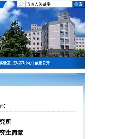
实验室
│
彭桓武中心
│
信息公开
闭
】
究所
研究生简章