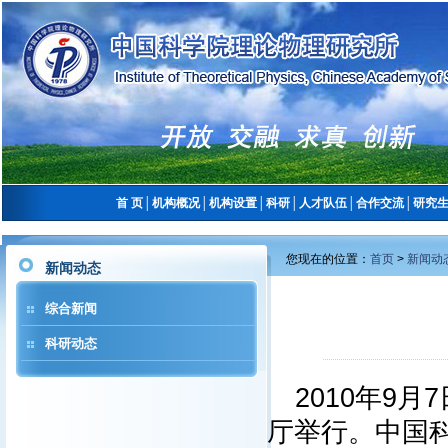
首 页
│
机构概况
│
机构设置
│
科研
│
人才队伍
│
合作交流
│
研究
您现在的位置：
首页
>
新闻动
新闻动态
综合新闻
科研动态
2010年9
厅举行。中国科