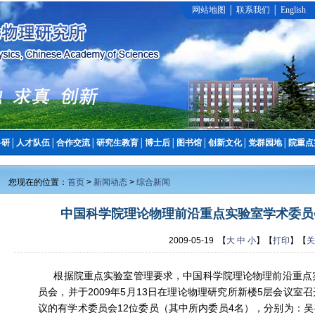
网站地图
│
联系我们
│
English
科研
│
人才队伍
│
合作交流
│
研究生教育
│
博士后
│
图书馆
│
创新文化
│
党群园地
│
院重点
您现在的位置：
首页
>
新闻动态
>
综合新闻
中国科学院理论物理前沿重点实验室学术委员
2009-05-19 【
大
中
小
】【
打印
】【
关
根据院重点实验室管理要求，中国科学院理论物理前沿重点
员会，并于2009年5月13日
在理论物理研究所新楼
5层会议室
议的有学术委员会
12位委员（其中所内委员4名），分别为：