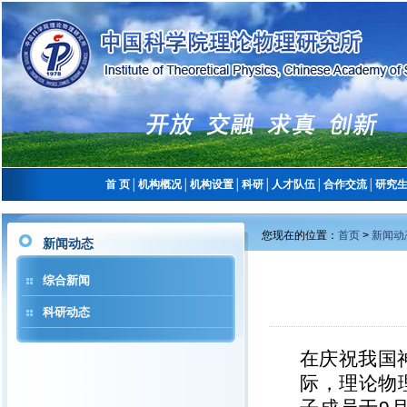
首 页
│
机构概况
│
机构设置
│
科研
│
人才队伍
│
合作交流
│
研究
您现在的位置：
首页
>
新闻动
新闻动态
综合新闻
科研动态
在庆祝我国
际，理论物