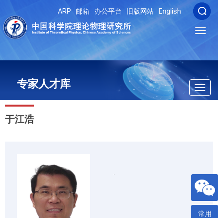
ARP
邮箱
办公平台
旧版网站
English
Toggl
navig
专家人才库
Toggl
navig
于江浩
常用