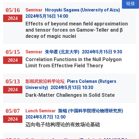
链接
05/16
Seminar
Hiroyuki Sagawa (University of Aizu)
2024年5月16日 14:00
2024
Effects of beyond mean field approximation
and tensor forces on Gamow-Teller and β
decay of magic nuclei
05/15
Seminar
朱华星 (北京大学)
2024年5月15日 9:30
Correlation Functions in the Null Polygon
2024
Limit from Effective Field Theory
05/13
彭桓武前沿科学论坛
Piers Coleman (Rutgers
University)
2024年5月13日 10:30
2024
Dark-Matter Challenges in Solid State
05/07
Lunch Seminar
陈锟 (中国科学院理论物理研究所)
2024年5月7日 12:00
2024
迈向电子结构理论的有效场论基础