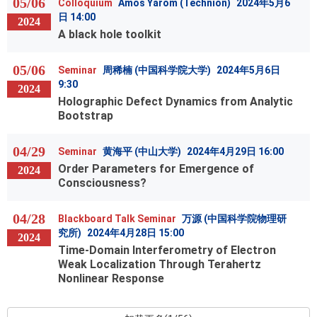
05/06
Colloquium
Amos Yarom (Technion)
2024年5月6
日 14:00
2024
A black hole toolkit
05/06
Seminar
周稀楠 (中国科学院大学)
2024年5月6日
9:30
2024
Holographic Defect Dynamics from Analytic
Bootstrap
04/29
Seminar
黄海平 (中山大学)
2024年4月29日 16:00
Order Parameters for Emergence of
2024
Consciousness?
04/28
Blackboard Talk Seminar
万源 (中国科学院物理研
究所)
2024年4月28日 15:00
2024
Time-Domain Interferometry of Electron
Weak Localization Through Terahertz
Nonlinear Response