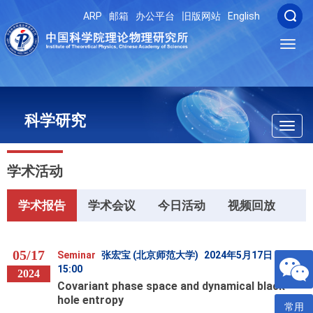
ARP
邮箱
办公平台
旧版网站
English
Toggl
navig
科学研究
Toggl
navig
学术活动
学术报告
学术会议
今日活动
视频回放
05/17
Seminar
张宏宝 (北京师范大学)
2024年5月17日
15:00
2024
Covariant phase space and dynamical black
hole entropy
常用