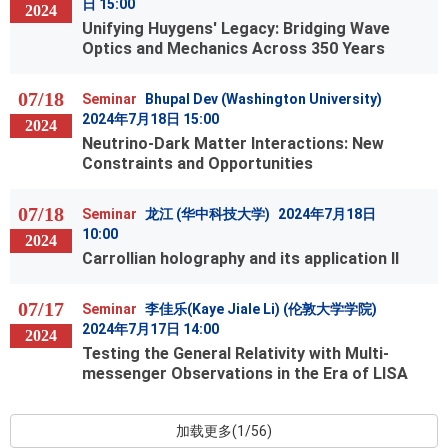
日 15:00
2024
Unifying Huygens' Legacy: Bridging Wave
Optics and Mechanics Across 350 Years
07/18
Seminar
Bhupal Dev (Washington University)
2024年7月18日 15:00
2024
Neutrino-Dark Matter Interactions: New
Constraints and Opportunities
07/18
Seminar
龙江 (华中科技大学)
2024年7月18日
10:00
2024
Carrollian holography and its application II
07/17
Seminar
李佳乐(Kaye Jiale Li) (伦敦大学学院)
2024年7月17日 14:00
2024
Testing the General Relativity with Multi-
messenger Observations in the Era of LISA
加载更多(1/56)