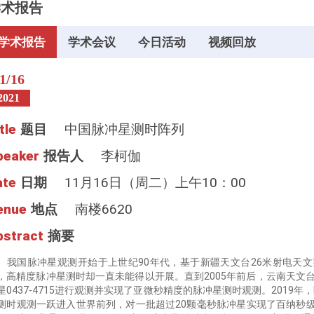
学术报告
学术报告
学术会议
今日活动
视频回放
1/16
2021
tle
题目
中国脉冲星测时阵列
peaker
报告人
李柯伽
ate
日期
11月16日（周二）上午10：00
enue
地点
南楼6620
bstract
摘要
国脉冲星观测开始于上世纪90年代，基于新疆天文台26米射电天文
，高精度脉冲星测时却一直未能得以开展。直到2005年前后，云南天文
星0437-4715进行观测并实现了亚微秒精度的脉冲星测时观测。2019
测时观测一跃进入世界前列，对一批超过20颗毫秒脉冲星实现了百纳秒